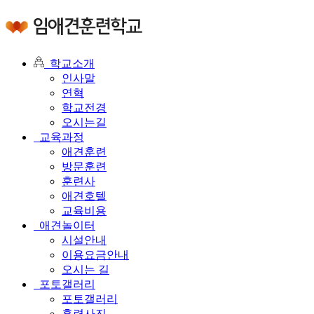
학교소개
인사말
연혁
학교전경
오시는길
교육과정
애견훈련
방문훈련
훈련사
애견호텔
교육비용
애견놀이터
시설안내
이용요금안내
오시는 길
포토갤러리
포토갤러리
훈련사진