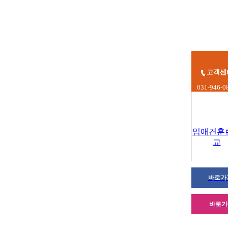
고객센
031-946-0
임애견훈
교
바로가
바로가