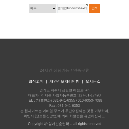
24시간 상담가능 / 연중무휴
법적고지
개인정보처리방침
오시는길
｜
｜
경기도 파주시 광탄면 혜음로345
대표자 : 이재분 사업자등록번호: 127-31-17493
TEL : (대표전화) 031-941-6355 / 010-6353-7088
Fax : 031-941-6353
본 웹사이트는 이메일 주소가 무단수집되는 것을 거부하며,
위반시 [정보통신망법]에 의해 처벌됨을 유념하십시오.
Copyright ⓒ 임애견훈련학교 all rights reserved