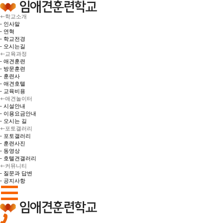
+
-
학교소개
- 인사말
- 연혁
- 학교전경
- 오시는길
+
-
교육과정
- 애견훈련
- 방문훈련
- 훈련사
- 애견호텔
- 교육비용
+
-
애견놀이터
- 시설안내
- 이용요금안내
- 오시는 길
+
-
포토갤러리
- 포토갤러리
- 훈련사진
- 동영상
- 호텔견갤러리
+
-
커뮤니티
- 질문과 답변
- 공지사항