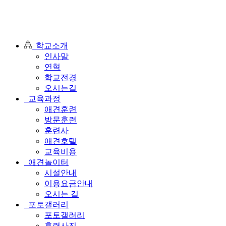
학교소개
인사말
연혁
학교전경
오시는길
교육과정
애견훈련
방문훈련
훈련사
애견호텔
교육비용
애견놀이터
시설안내
이용요금안내
오시는 길
포토갤러리
포토갤러리
훈련사진