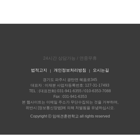
24시간 상담가능 / 연중무휴
법적고지
개인정보처리방침
오시는길
｜
｜
경기도 파주시 광탄면 혜음로345
대표자 : 이재분 사업자등록번호: 127-31-17493
TEL : (대표전화) 031-941-6355 / 010-6353-7088
Fax : 031-941-6353
본 웹사이트는 이메일 주소가 무단수집되는 것을 거부하며,
위반시 [정보통신망법]에 의해 처벌됨을 유념하십시오.
Copyright ⓒ 임애견훈련학교 all rights reserved