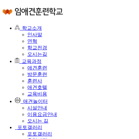
학교소개
인사말
연혁
학교전경
오시는길
교육과정
애견훈련
방문훈련
훈련사
애견호텔
교육비용
애견놀이터
시설안내
이용요금안내
오시는 길
포토갤러리
포토갤러리