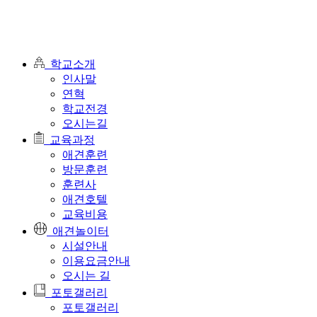
학교소개
인사말
연혁
학교전경
오시는길
교육과정
애견훈련
방문훈련
훈련사
애견호텔
교육비용
애견놀이터
시설안내
이용요금안내
오시는 길
포토갤러리
포토갤러리