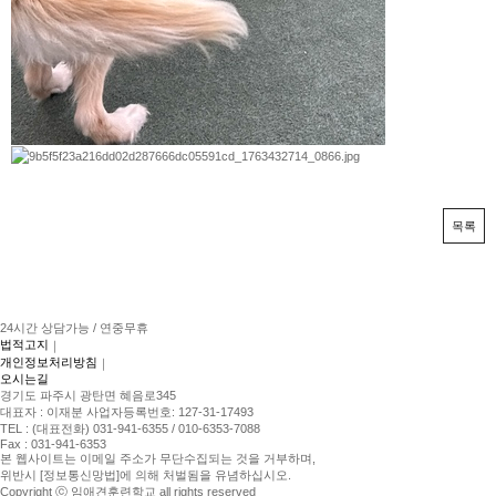
목록
24시간 상담가능 / 연중무휴
법적고지
｜
개인정보처리방침
｜
오시는길
경기도 파주시 광탄면 혜음로345
대표자 : 이재분 사업자등록번호: 127-31-17493
TEL : (대표전화) 031-941-6355 / 010-6353-7088
Fax : 031-941-6353
본 웹사이트는 이메일 주소가 무단수집되는 것을 거부하며,
위반시 [정보통신망법]에 의해 처벌됨을 유념하십시오.
Copyright ⓒ 임애견훈련학교 all rights reserved