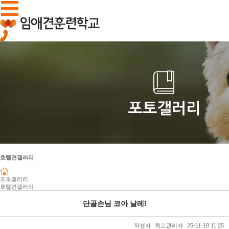
호텔견갤러리
포토갤러리
호텔견갤러리
단골손님 코아 날레!
작성자
최고관리자
25-11-18 11:25