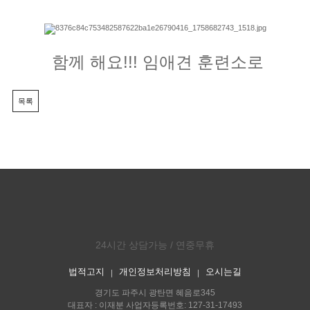
함께 해요!!! 임애견 훈련소로
목록
24시간 상담가능 / 연중무휴
법적고지
개인정보처리방침
오시는길
｜
｜
경기도 파주시 광탄면 혜음로345
대표자 : 이재분 사업자등록번호: 127-31-17493