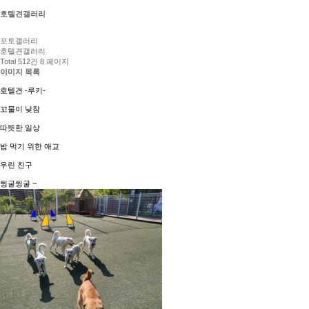
호텔견갤러리
포토갤러리
호텔견갤러리
Total 512건
8 페이지
이미지 목록
호텔견 -루키-
꼬물이 낮잠
따뜻한 일상
밥 먹기 위한 애교
우린 친구
뒹굴뒹굴 ~