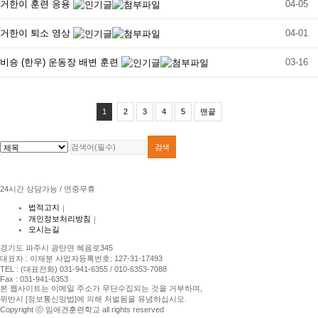
거한이 훈련 응용
04-05
거한이 퇴소 영상
04-01
비숑 (한우) 운동장 배변 훈련
03-16
1
2
3
4
5
맨끝
24시간 상담가능 / 연중무휴
법적고지
｜
개인정보처리방침
｜
오시는길
경기도 파주시 광탄면 혜음로345
대표자 : 이재분 사업자등록번호: 127-31-17493
TEL : (대표전화) 031-941-6355 / 010-6353-7088
Fax : 031-941-6353
본 웹사이트는 이메일 주소가 무단수집되는 것을 거부하며,
위반시 [정보통신망법]에 의해 처벌됨을 유념하십시오.
Copyright ⓒ 임애견훈련학교 all rights reserved