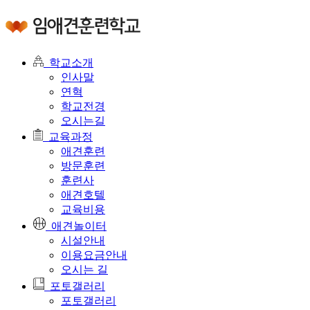
학교소개
인사말
연혁
학교전경
오시는길
교육과정
애견훈련
방문훈련
훈련사
애견호텔
교육비용
애견놀이터
시설안내
이용요금안내
오시는 길
포토갤러리
포토갤러리