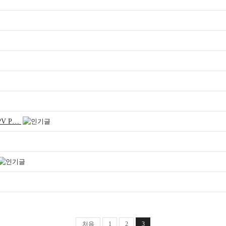
KNPV P…
처음
1
2
3