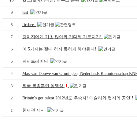
10
초쿄(포메라니안) 하우스 훈련
9
test
8
firsbee.
7
강아지에게 기초 앉아와 기다려 가르치기!
6
이 5가지는 절대 하지 못하게 해야된다!
5
퍼피트레이닝
4
Max van Douwe van Groningen, Nederlands Kampioenschap 
3
외국 복종훈련 동영상
1
2
Britain's got talent 2012년도 우승자! 애슐리와 펏지의 공연!!
1
천재견 제시