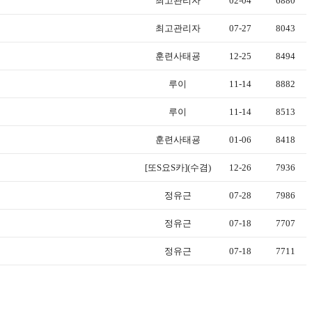
최고관리자
02-04
6880
최고관리자
07-27
8043
훈련사태굥
12-25
8494
루이
11-14
8882
루이
11-14
8513
훈련사태굥
01-06
8418
[또S요S카](수겸)
12-26
7936
정유근
07-28
7986
정유근
07-18
7707
정유근
07-18
7711