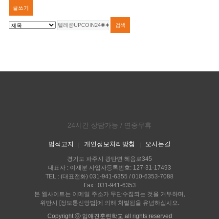
글쓰기
24시간 상담가능 / 연중무휴
법적고지
개인정보처리방침
오시는길
｜
｜
경기도 파주시 광탄면 혜음로345
대표자 : 이재분 사업자등록번호: 127-31-17493
TEL : (대표전화) 031-941-6355 / 010-6353-7088
Fax : 031-941-6353
본 웹사이트는 이메일 주소가 무단수집되는 것을 거부하며,
위반시 [정보통신망법]에 의해 처벌됨을 유념하십시오.
Copyright ⓒ 임애견훈련학교 all rights reserved